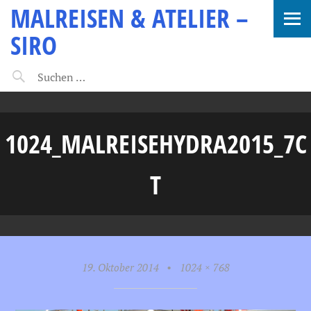
MALREISEN & ATELIER –
SIRO
1024_MALREISEHYDRA2015_7C
T
19. Oktober 2014
•
1024 × 768