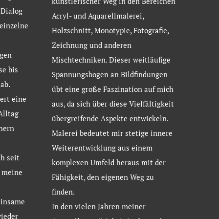
künstlerischer Weg in den Bereichen
 Dialog
Acryl- und Aquarellmalerei,
 einzelne
Holzschnitt, Monotypie, Fotografie,
Zeichnung und anderen
gen
Mischtechniken. Dieser weitläufige
se bis
Spannungsbogen an Bildfindungen
ab.
übt eine große Faszination auf mich
ert eine
aus, da sich über diese Vielfältigkeit
Alltag
übergreifende Aspekte entwickeln.
hern
Malerei bedeutet mir stetige innere
Weiterentwicklung aus einem
h seit
komplexen Umfeld heraus mit der
d meine
Fähigkeit, den eigenen Weg zu
finden.
einsame
In den vielen Jahren meiner
ieder