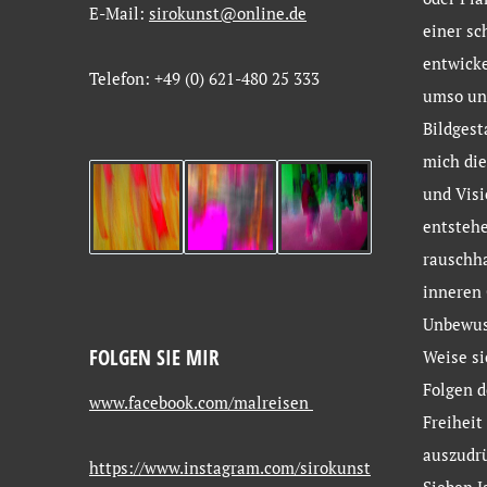
E-Mail:
sirokunst@online.de
einer sc
entwicke
Telefon: +49 (0) 621-480 25 333
umso un
Bildgest
mich die
und Visi
entstehe
rauschh
inneren 
Unbewus
FOLGEN SIE MIR
Weise si
Folgen d
www.facebook.com/malreisen
Freiheit
auszudr
https://www.instagram.com/sirokunst