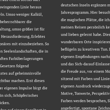
deutschen Inseln ergänzen 
hwingenden Linie heraus
Jahresprogramm. Hier besuch
ln. Umso weniger Kalkül,
die magischen Plätze, die ich
beherrschbarer die
meinen Reisen persönlich k
altung, umso größer ist für
und lieben gelernt habe. Die
 Herausforderung, Erlebtes
wunderbaren Orte inspiriere
onäres mit einzubeziehen. So
beflügeln zu kreativem Tun.
n Seelenlandschaften, die in
eigenen Empfindungen nach
aften Farbüberlagerungen
und das Sich-darauf-Einlass
Gesetzen folgend
die Freude aus, vor einem Mo
stes auf geheimnisvolle
sitzend mit Farben und Linie
chtbar machen. Erst dieses
eigenen Ausdruck wiederzug
er eigenen Impulse birgt die
Motive, Tonwerte, Perspektiv
 in sich, Schöpferisches
Farben werden besprochen, S
ücken.
angefertigt, spontane Zeich