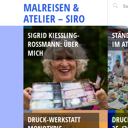
MALREISEN &
ATELIER – SIRO
SIGRID KIESSLING-
STÄN
ROSSMANN: ÜBER
IM AT
MICH
DRUCK-WERKSTATT
DRUC