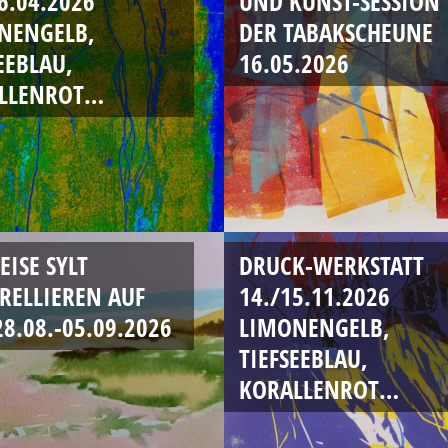
6.04.2026
UND KUNST-SESSION 
NENGELB,
DER TABAKSCHEUNE
EEBLAU,
16.05.2026
LLENROT…
ISE SYLT
DRUCK-WERKSTATT
RELLIEREN AUF
14./15.11.2026
28.08.-05.09.2026
LIMONENGELB,
TIEFSEEBLAU,
KORALLENROT…