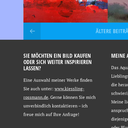
ÄLTERE BEITR
SIE MÖCHTEN EIN BILD KAUFEN
MEINE 
ODER SICH WEITER INSPIRIEREN
LASSEN?
Das Aqua
Liebling
Eine
Auswahl
meiner
Werke
finden
die hera
Sie
auch
unter:
www.kiessling-
schwieri
rossmann.de
. Gerne
können
Sie
mich
Meine li
unverbindlich
kontaktieren –
ich
anspruch
freue
mich
auf
Ihre
Anfrage!
diejenig
oder Pla