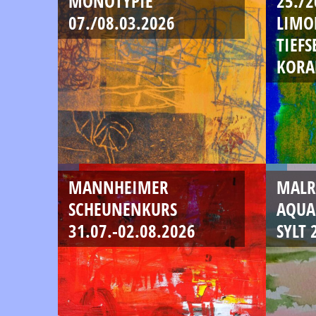
MONOTYPIE
25./2
07./08.03.2026
LIMO
TIEFS
KORA
MANNHEIMER
MALRE
SCHEUNENKURS
AQUA
31.07.-02.08.2026
SYLT 