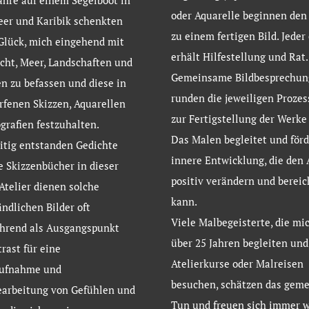
ahre auf einem Segelboot in
oder Aquarelle beginnen den
eer und Karibik schenkten
zu einem fertigen Bild. Jeder
Glück, mich eingehend mit
erhält Hilfestellung und Rat.
icht, Meer, Landschaften und
Gemeinsame Bildbesprechun
 zu befassen und diese in
runden die jeweiligen Prozes
fenen Skizzen, Aquarellen
zur Fertigstellung der Werke 
grafien festzuhalten.
Das Malen begleitet und förd
itig entstanden Gedichte
innere Entwicklung, die den 
e Skizzenbücher in dieser
positiv verändern und bereic
 Atelier dienen solche
kann.
ndlichen Bilder oft
Viele Malbegeisterte, die mic
ührend als Ausgangspunkt
über 25 Jahren begleiten un
rast für eine
Atelierkurse oder Malreisen
ufnahme und
besuchen, schätzen das gem
earbeitung von Gefühlen und
Tun und freuen sich immer w