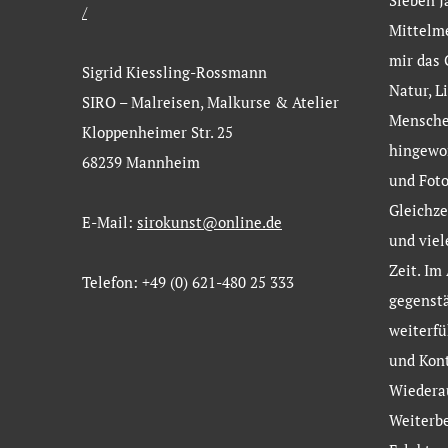
Sieben J
/
Mittelm
mir das 
Sigrid Kiessling-Rossmann
Natur, L
SIRO – Malreisen, Malkurse & Atelier
Menschen
Kloppenheimer Str. 25
hingewor
68239 Mannheim
und Foto
Gleichze
E-Mail:
sirokunst@online.de
und viel
Zeit. Im
Telefon: +49 (0) 621-480 25 333
gegenstä
weiterf
und Kont
Wiedera
Weiterb