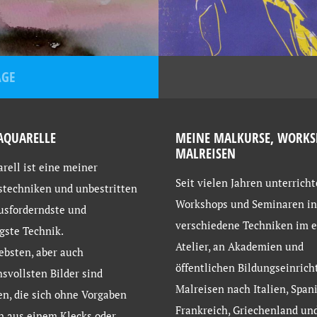
ÄGE
AQUARELLE
MEINE MALKURSE, WORKS
MALREISEN
rell ist eine meiner
Seit vielen Jahren unterricht
stechniken und unbestritten
Workshops und Seminaren in
usforderndste und
verschiedene Techniken im 
gste Technik.
Atelier, an Akademien und
ebsten, aber auch
öffentlichen Bildungseinrich
svollsten Bilder sind
Malreisen nach Italien, Spani
en, die sich ohne Vorgaben
Frankreich, Griechenland un
n aus einem Klecks oder