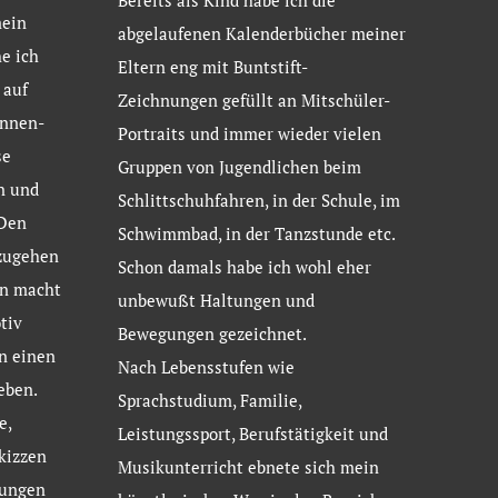
Bereits als Kind habe ich die
mein
abgelaufenen Kalenderbücher meiner
e ich
Eltern eng mit Buntstift-
 auf
Zeichnungen gefüllt an Mitschüler-
ennen-
Portraits und immer wieder vielen
se
Gruppen von Jugendlichen beim
n und
Schlittschuhfahren, in der Schule, im
 Den
Schwimmbad, in der Tanzstunde etc.
zugehen
Schon damals habe ich wohl eher
en macht
unbewußt Haltungen und
tiv
Bewegungen gezeichnet.
n einen
Nach Lebensstufen wie
eben.
Sprachstudium, Familie,
e,
Leistungssport, Berufstätigkeit und
kizzen
Musikunterricht ebnete sich mein
nungen