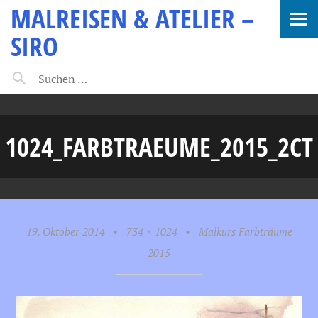
MALREISEN & ATELIER –
SIRO
1024_FARBTRAEUME_2015_2CT
19. Oktober 2014
•
734 × 1024
•
Malkurs Farbträume
2015