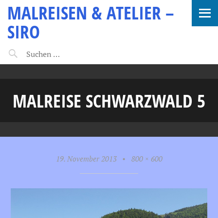
MALREISEN & ATELIER –
SIRO
MALREISE SCHWARZWALD 5
19. November 2013
•
800 × 600