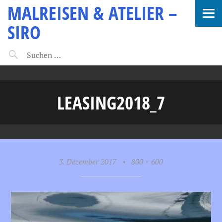
MALREISEN & ATELIER –
SIRO
LEASING2018_7
3. Dezember 2017
•
800 × 600