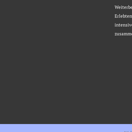
Weiterb
Erlebtem
intensi
zusamme