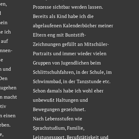
en,
Prozesse sichtbar werden lassen.
d
Bereits als Kind habe ich die
mein
abgelaufenen Kalenderbücher meiner
e ich
Eltern eng mit Buntstift-
 auf
Zeichnungen gefüllt an Mitschüler-
ennen-
Portraits und immer wieder vielen
se
Gruppen von Jugendlichen beim
n und
Schlittschuhfahren, in der Schule, im
 Den
Schwimmbad, in der Tanzstunde etc.
zugehen
Schon damals habe ich wohl eher
en macht
unbewußt Haltungen und
tiv
Bewegungen gezeichnet.
n einen
Nach Lebensstufen wie
eben.
Sprachstudium, Familie,
e,
Leistungssport, Berufstätigkeit und