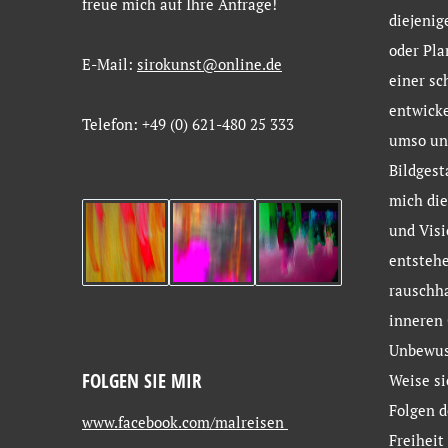
freue
mich
auf
Ihre
Anfrage!
diejenig
oder Pla
E-Mail:
sirokunst@online.de
einer sc
entwicke
Telefon: +49 (0) 621-480 25 333
umso un
Bildgest
mich die
und Visi
entstehe
rauschh
inneren 
Unbewus
FOLGEN SIE MIR
Weise si
Folgen d
www.facebook.com/malreisen
Freiheit