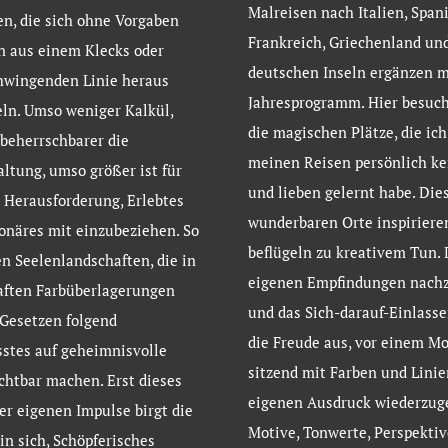
Malreisen nach Italien, Spani
en, die sich ohne Vorgaben
Frankreich, Griechenland un
n aus einem Klecks oder
deutschen Inseln ergänzen 
hwingenden Linie heraus
Jahresprogramm. Hier besuch
ln. Umso weniger Kalkül,
die magischen Plätze, die ich
beherrschbarer die
meinen Reisen persönlich k
altung, umso größer ist für
und lieben gelernt habe. Die
 Herausforderung, Erlebtes
wunderbaren Orte inspiriere
onäres mit einzubeziehen. So
beflügeln zu kreativem Tun.
n Seelenlandschaften, die in
eigenen Empfindungen nach
aften Farbüberlagerungen
und das Sich-darauf-Einlass
Gesetzen folgend
die Freude aus, vor einem Mo
stes auf geheimnisvolle
sitzend mit Farben und Linie
chtbar machen. Erst dieses
eigenen Ausdruck wiederzug
er eigenen Impulse birgt die
Motive, Tonwerte, Perspektiv
 in sich, Schöpferisches