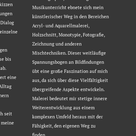
kizzen
Musikunterricht ebnete sich mein
nungen
künstlerischer Weg in den Bereichen
 Dialog
Acryl- und Aquarellmalerei,
 einzelne
Holzschnitt, Monotypie, Fotografie,
Zeichnung und anderen
gen
Mischtechniken. Dieser weitläufige
se bis
Spannungsbogen an Bildfindungen
ab.
übt eine große Faszination auf mich
ert eine
aus, da sich über diese Vielfältigkeit
Alltag
übergreifende Aspekte entwickeln.
hern
Malerei bedeutet mir stetige innere
Weiterentwicklung aus einem
h seit
komplexen Umfeld heraus mit der
d meine
Fähigkeit, den eigenen Weg zu
finden.