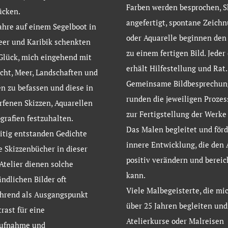
Farben werden besprochen, S
ücken.
angefertigt, spontane Zeich
ahre auf einem Segelboot in
oder Aquarelle beginnen den
eer und Karibik schenkten
zu einem fertigen Bild. Jeder
Glück, mich eingehend mit
erhält Hilfestellung und Rat.
icht, Meer, Landschaften und
Gemeinsame Bildbesprechun
 zu befassen und diese in
runden die jeweiligen Prozes
fenen Skizzen, Aquarellen
zur Fertigstellung der Werke 
grafien festzuhalten.
Das Malen begleitet und förd
itig entstanden Gedichte
innere Entwicklung, die den 
e Skizzenbücher in dieser
positiv verändern und bereic
 Atelier dienen solche
kann.
ndlichen Bilder oft
Viele Malbegeisterte, die mic
ührend als Ausgangspunkt
über 25 Jahren begleiten un
rast für eine
Atelierkurse oder Malreisen
ufnahme und