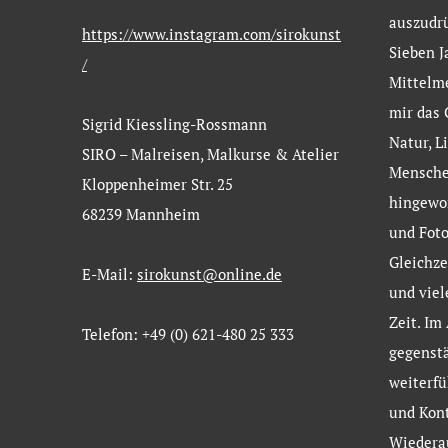
auszudr
https://www.instagram.com/sirokunst
Sieben J
/
Mittelm
mir das 
Sigrid Kiessling-Rossmann
Natur, L
SIRO – Malreisen, Malkurse & Atelier
Menschen
Kloppenheimer Str. 25
hingewor
68239 Mannheim
und Foto
Gleichze
E-Mail:
sirokunst@online.de
und viel
Zeit. Im
Telefon: +49 (0) 621-480 25 333
gegenstä
weiterf
und Kont
Wiedera