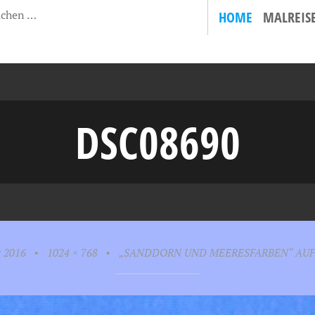
HOME
MALREIS
DSC08690
 2016
•
1024 × 768
•
„SANDDORN UND MEERESFARBEN“ AUF