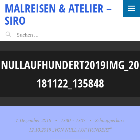
MALREISEN & ATELIER –
SIRO
NULLAUFHUNDERT2019IMG_20
181122_135848
7. Dezember 2018
•
1330 × 1307
•
Schnupperkurs
12.10.2019 „VON NULL AUF HUNDERT“