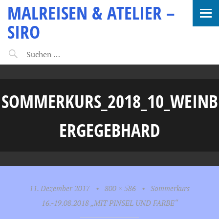
MALREISEN & ATELIER –
SIRO
SOMMERKURS_2018_10_WEINB
ERGEGEBHARD
11. Dezember 2017
•
800 × 586
•
Sommerkurs
16.-19.08.2018 „MIT PINSEL UND FARBE“