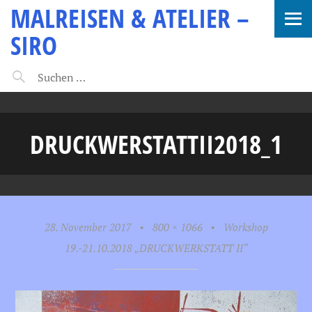
MALREISEN & ATELIER –
SIRO
DRUCKWERSTATTII2018_1
28. November 2017
•
800 × 1066
•
Workshop
19.-21.10.2018 „DRUCKWERKSTATT II“