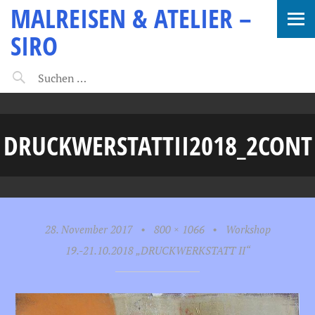
MALREISEN & ATELIER –
SIRO
DRUCKWERSTATTII2018_2CONT
28. November 2017
•
800 × 1066
•
Workshop
19.-21.10.2018 „DRUCKWERKSTATT II“