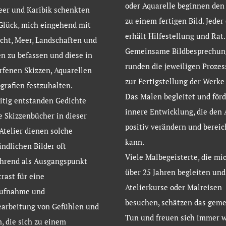
oder Aquarelle beginnen den
eer und Karibik schenkten
zu einem fertigen Bild. Jeder
Glück, mich eingehend mit
erhält Hilfestellung und Rat.
icht, Meer, Landschaften und
Gemeinsame Bildbesprechun
 zu befassen und diese in
runden die jeweiligen Prozes
fenen Skizzen, Aquarellen
zur Fertigstellung der Werke 
grafien festzuhalten.
Das Malen begleitet und förd
itig entstanden Gedichte
innere Entwicklung, die den 
e Skizzenbücher in dieser
positiv verändern und bereic
 Atelier dienen solche
kann.
ndlichen Bilder oft
Viele Malbegeisterte, die mic
ührend als Ausgangspunkt
über 25 Jahren begleiten un
rast für eine
Atelierkurse oder Malreisen
ufnahme und
besuchen, schätzen das gem
earbeitung von Gefühlen und
Tun und freuen sich immer w
, die sich zu einem