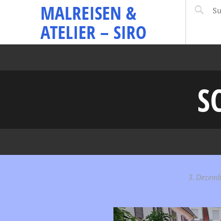
MALREISEN &
ATELIER – SIRO
S
3. Dezemb