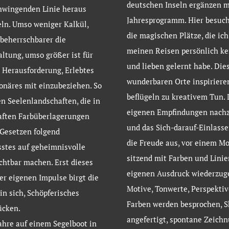
deutschen Inseln ergänzen 
hwingenden Linie heraus
Jahresprogramm. Hier besuch
ln. Umso weniger Kalkül,
die magischen Plätze, die ich
beherrschbarer die
meinen Reisen persönlich k
altung, umso größer ist für
und lieben gelernt habe. Die
 Herausforderung, Erlebtes
wunderbaren Orte inspiriere
onäres mit einzubeziehen. So
beflügeln zu kreativem Tun.
n Seelenlandschaften, die in
eigenen Empfindungen nach
aften Farbüberlagerungen
und das Sich-darauf-Einlass
Gesetzen folgend
die Freude aus, vor einem Mo
stes auf geheimnisvolle
sitzend mit Farben und Linie
chtbar machen. Erst dieses
eigenen Ausdruck wiederzug
er eigenen Impulse birgt die
Motive, Tonwerte, Perspektiv
 in sich, Schöpferisches
Farben werden besprochen, S
ücken.
angefertigt, spontane Zeich
ahre auf einem Segelboot in