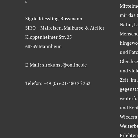
/
Mittelm
mir das 
Sigrid Kiessling-Rossmann
Natur, L
SIRO – Malreisen, Malkurse & Atelier
Menschen
Kloppenheimer Str. 25
hingewor
68239 Mannheim
und Foto
Gleichze
E-Mail:
sirokunst@online.de
und viel
Zeit. Im
Telefon: +49 (0) 621-480 25 333
gegenstä
weiterf
und Kont
Wiedera
Weiterb
Erlebtem