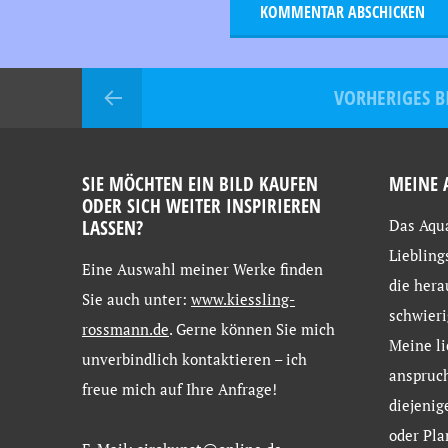
VORHERIGES B
SIE MÖCHTEN EIN BILD KAUFEN
MEINE 
ODER SICH WEITER INSPIRIEREN
LASSEN?
Das Aqua
Liebling
Eine
Auswahl
meiner
Werke
finden
die hera
Sie
auch
unter:
www.kiessling-
schwieri
rossmann.de
. Gerne
können
Sie
mich
Meine li
unverbindlich
kontaktieren –
ich
anspruch
freue
mich
auf
Ihre
Anfrage!
diejenig
oder Pla