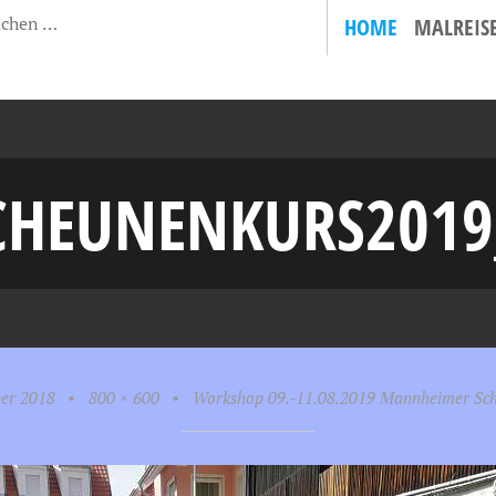
HOME
MALREIS
CHEUNENKURS2019
er 2018
•
800 × 600
•
Workshop 09.-11.08.2019 Mannheimer Sc