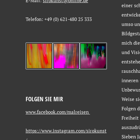
E-Mail:
sirokunst@online.de
einer sc
entwicke
Telefon: +49 (0) 621-480 25 333
umso un
Bildgest
mich die
und Visi
entstehe
rauschh
inneren 
Unbewus
FOLGEN SIE MIR
Weise si
Folgen d
www.facebook.com/malreisen
Freiheit
auszudr
https://www.instagram.com/sirokunst
Sieben J