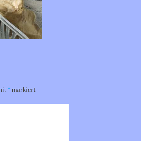
mit
*
markiert