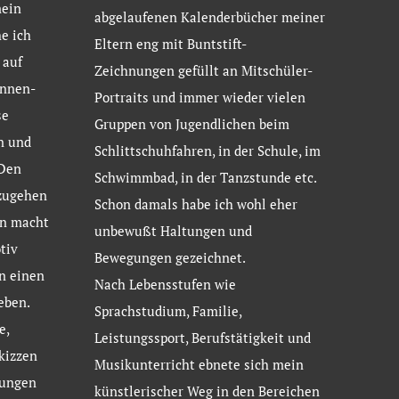
mein
abgelaufenen Kalenderbücher meiner
e ich
Eltern eng mit Buntstift-
 auf
Zeichnungen gefüllt an Mitschüler-
ennen-
Portraits und immer wieder vielen
se
Gruppen von Jugendlichen beim
n und
Schlittschuhfahren, in der Schule, im
 Den
Schwimmbad, in der Tanzstunde etc.
zugehen
Schon damals habe ich wohl eher
en macht
unbewußt Haltungen und
tiv
Bewegungen gezeichnet.
n einen
Nach Lebensstufen wie
eben.
Sprachstudium, Familie,
e,
Leistungssport, Berufstätigkeit und
kizzen
Musikunterricht ebnete sich mein
nungen
künstlerischer Weg in den Bereichen