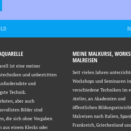
ILD
N
AQUARELLE
MEINE MALKURSE, WORKS
MALREISEN
rell ist eine meiner
Seit vielen Jahren unterricht
stechniken und unbestritten
Workshops und Seminaren in
usforderndste und
verschiedene Techniken im 
gste Technik.
Atelier, an Akademien und
ebsten, aber auch
öffentlichen Bildungseinrich
svollsten Bilder sind
Malreisen nach Italien, Spani
en, die sich ohne Vorgaben
Frankreich, Griechenland un
n aus einem Klecks oder