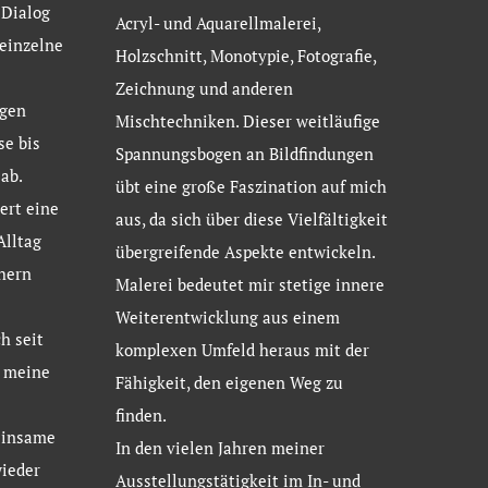
 Dialog
Acryl- und Aquarellmalerei,
 einzelne
Holzschnitt, Monotypie, Fotografie,
Zeichnung und anderen
gen
Mischtechniken. Dieser weitläufige
se bis
Spannungsbogen an Bildfindungen
ab.
übt eine große Faszination auf mich
ert eine
aus, da sich über diese Vielfältigkeit
Alltag
übergreifende Aspekte entwickeln.
hern
Malerei bedeutet mir stetige innere
Weiterentwicklung aus einem
h seit
komplexen Umfeld heraus mit der
d meine
Fähigkeit, den eigenen Weg zu
finden.
einsame
In den vielen Jahren meiner
ieder
Ausstellungstätigkeit im In- und