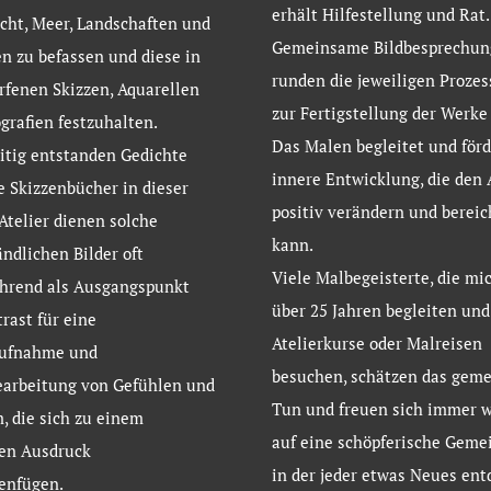
erhält Hilfestellung und Rat.
icht, Meer, Landschaften und
Gemeinsame Bildbesprechun
 zu befassen und diese in
runden die jeweiligen Prozes
fenen Skizzen, Aquarellen
zur Fertigstellung der Werke 
grafien festzuhalten.
Das Malen begleitet und förd
itig entstanden Gedichte
innere Entwicklung, die den 
e Skizzenbücher in dieser
positiv verändern und bereic
 Atelier dienen solche
kann.
ndlichen Bilder oft
Viele Malbegeisterte, die mic
ührend als Ausgangspunkt
über 25 Jahren begleiten un
rast für eine
Atelierkurse oder Malreisen
ufnahme und
besuchen, schätzen das gem
earbeitung von Gefühlen und
Tun und freuen sich immer w
, die sich zu einem
auf eine schöpferische Gemei
ven Ausdruck
in der jeder etwas Neues en
nfügen.