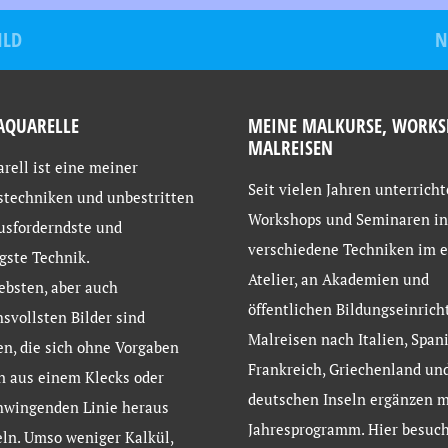
ILD
N
AQUARELLE
MEINE MALKURSE, WORKS
MALREISEN
rell ist eine meiner
Seit vielen Jahren unterricht
stechniken und unbestritten
Workshops und Seminaren in
usforderndste und
verschiedene Techniken im 
gste Technik.
Atelier, an Akademien und
ebsten, aber auch
öffentlichen Bildungseinrich
svollsten Bilder sind
Malreisen nach Italien, Spani
en, die sich ohne Vorgaben
Frankreich, Griechenland un
n aus einem Klecks oder
deutschen Inseln ergänzen 
hwingenden Linie heraus
Jahresprogramm. Hier besuch
ln. Umso weniger Kalkül,