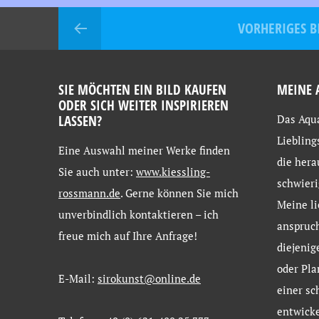
VORHERIGES B
SIE MÖCHTEN EIN BILD KAUFEN
MEINE 
ODER SICH WEITER INSPIRIEREN
LASSEN?
Das Aqua
Liebling
Eine
Auswahl
meiner
Werke
finden
die hera
Sie
auch
unter:
www.kiessling-
schwieri
rossmann.de
. Gerne
können
Sie
mich
Meine li
unverbindlich
kontaktieren –
ich
anspruch
freue
mich
auf
Ihre
Anfrage!
diejenig
oder Pla
E-Mail:
sirokunst@online.de
einer sc
entwicke