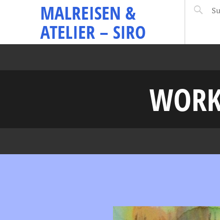
MALREISEN &
ATELIER – SIRO
WORK