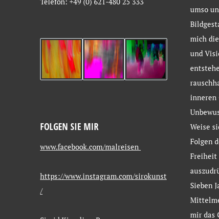
Telefon: +49 (0) 621-480 25 333
umso un
Bildgest
mich die
und Visi
entstehe
rauschh
inneren 
Unbewus
FOLGEN SIE MIR
Weise si
Folgen d
www.facebook.com/malreisen
Freiheit
auszudr
https://www.instagram.com/sirokunst
Sieben J
/
Mittelm
mir das 