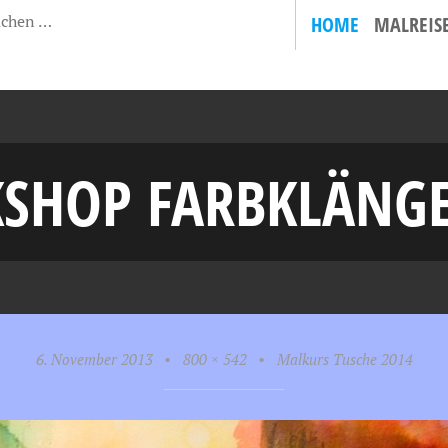
HOME
MALREIS
SHOP FARBKLÄNGE 
6. November 2013
•
800 × 542
•
Malkurs Tusche 2014