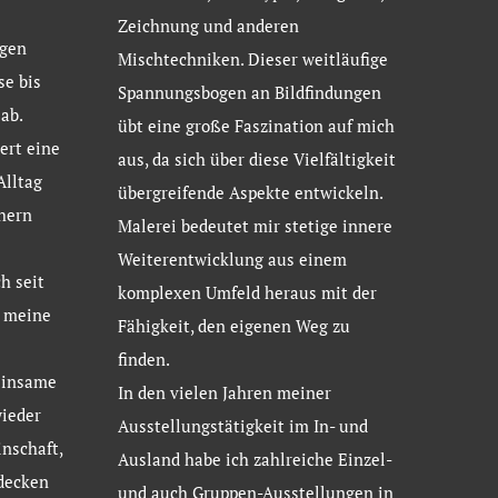
Zeichnung und anderen
gen
Mischtechniken. Dieser weitläufige
se bis
Spannungsbogen an Bildfindungen
ab.
übt eine große Faszination auf mich
ert eine
aus, da sich über diese Vielfältigkeit
Alltag
übergreifende Aspekte entwickeln.
hern
Malerei bedeutet mir stetige innere
Weiterentwicklung aus einem
h seit
komplexen Umfeld heraus mit der
d meine
Fähigkeit, den eigenen Weg zu
finden.
einsame
In den vielen Jahren meiner
ieder
Ausstellungstätigkeit im In- und
nschaft,
Ausland habe ich zahlreiche Einzel-
tdecken
und auch Gruppen-Ausstellungen in