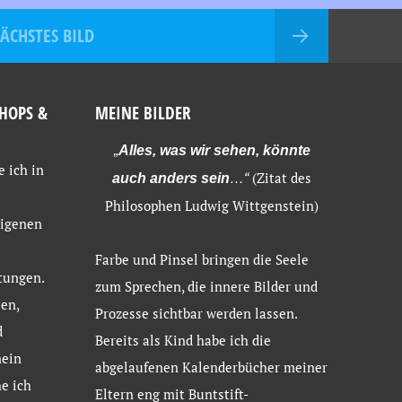
ÄCHSTES BILD
HOPS &
MEINE BILDER
„
Alles, was wir sehen, könnte
e ich in
(Zitat des
auch anders sein
…“
Philosophen Ludwig Wittgenstein)
eigenen
Farbe und Pinsel bringen die Seele
tungen.
zum Sprechen, die innere Bilder und
en,
Prozesse sichtbar werden lassen.
d
Bereits als Kind habe ich die
mein
abgelaufenen Kalenderbücher meiner
e ich
Eltern eng mit Buntstift-