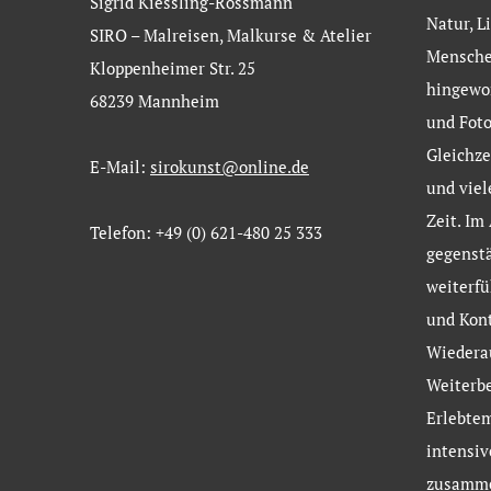
Sigrid Kiessling-Rossmann
Natur, L
SIRO – Malreisen, Malkurse & Atelier
Menschen
Kloppenheimer Str. 25
hingewor
68239 Mannheim
und Foto
Gleichze
E-Mail:
sirokunst@online.de
und viel
Zeit. Im
Telefon: +49 (0) 621-480 25 333
gegenstä
weiterf
und Kont
Wiedera
Weiterb
Erlebtem
intensi
zusamme