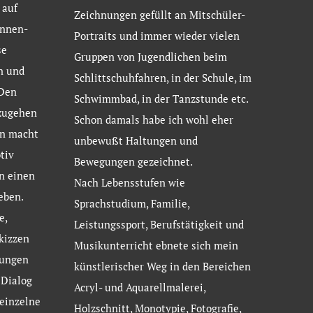
 auf
Zeichnungen gefüllt an Mitschüler-
ennen-
Portraits und immer wieder vielen
se
Gruppen von Jugendlichen beim
n und
Schlittschuhfahren, in der Schule, im
 Den
Schwimmbad, in der Tanzstunde etc.
zugehen
Schon damals habe ich wohl eher
en macht
unbewußt Haltungen und
tiv
Bewegungen gezeichnet.
n einen
Nach Lebensstufen wie
eben.
Sprachstudium, Familie,
e,
Leistungssport, Berufstätigkeit und
kizzen
Musikunterricht ebnete sich mein
nungen
künstlerischer Weg in den Bereichen
 Dialog
Acryl- und Aquarellmalerei,
 einzelne
Holzschnitt, Monotypie, Fotografie,