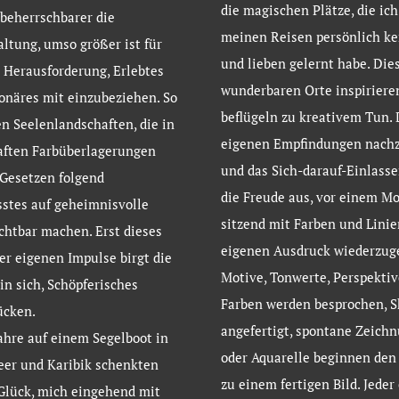
die magischen Plätze, die ich
beherrschbarer die
meinen Reisen persönlich k
altung, umso größer ist für
und lieben gelernt habe. Die
 Herausforderung, Erlebtes
wunderbaren Orte inspiriere
onäres mit einzubeziehen. So
beflügeln zu kreativem Tun.
n Seelenlandschaften, die in
eigenen Empfindungen nach
aften Farbüberlagerungen
und das Sich-darauf-Einlass
Gesetzen folgend
die Freude aus, vor einem Mo
stes auf geheimnisvolle
sitzend mit Farben und Linie
chtbar machen. Erst dieses
eigenen Ausdruck wiederzug
er eigenen Impulse birgt die
Motive, Tonwerte, Perspektiv
 in sich, Schöpferisches
Farben werden besprochen, S
ücken.
angefertigt, spontane Zeich
ahre auf einem Segelboot in
oder Aquarelle beginnen den
eer und Karibik schenkten
zu einem fertigen Bild. Jeder
Glück, mich eingehend mit