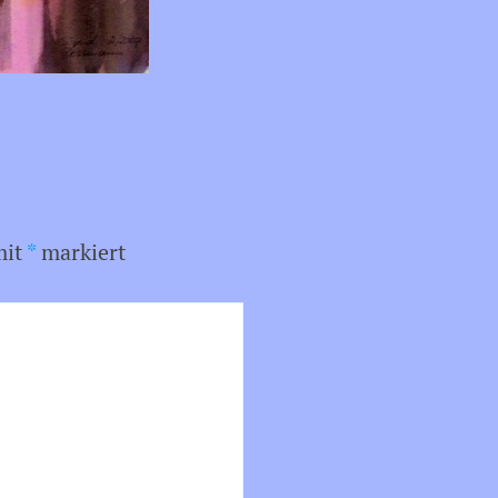
mit
*
markiert