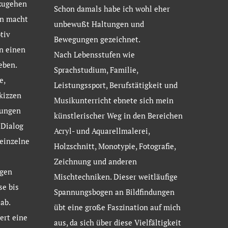
zugehen
Schon damals habe ich wohl eher
en macht
unbewußt Haltungen und
tiv
Bewegungen gezeichnet.
n einen
Nach Lebensstufen wie
eben.
Sprachstudium, Familie,
e,
Leistungssport, Berufstätigkeit und
kizzen
Musikunterricht ebnete sich mein
nungen
künstlerischer Weg in den Bereichen
 Dialog
Acryl- und Aquarellmalerei,
 einzelne
Holzschnitt, Monotypie, Fotografie,
Zeichnung und anderen
gen
Mischtechniken. Dieser weitläufige
se bis
Spannungsbogen an Bildfindungen
ab.
übt eine große Faszination auf mich
ert eine
aus, da sich über diese Vielfältigkeit