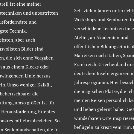
rell ist eine meiner
Seit vielen Jahren unterricht
stechniken und unbestritten
Workshops und Seminaren in
usforderndste und
verschiedene Techniken im 
gste Technik.
Atelier, an Akademien und
ebsten, aber auch
öffentlichen Bildungseinrich
svollsten Bilder sind
Malreisen nach Italien, Spani
en, die sich ohne Vorgaben
Frankreich, Griechenland un
n aus einem Klecks oder
deutschen Inseln ergänzen 
hwingenden Linie heraus
Jahresprogramm. Hier besuch
ln. Umso weniger Kalkül,
die magischen Plätze, die ich
beherrschbarer die
meinen Reisen persönlich k
altung, umso größer ist für
und lieben gelernt habe. Die
 Herausforderung, Erlebtes
wunderbaren Orte inspiriere
onäres mit einzubeziehen. So
beflügeln zu kreativem Tun.
n Seelenlandschaften, die in