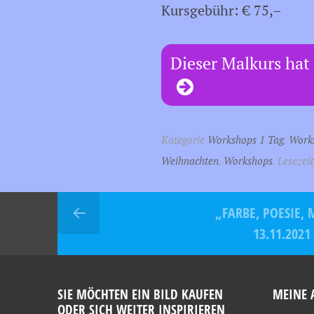
Kursgebühr: € 75,–
Dieser Malkurs hat 
Kategorie
Workshops 1 Tag
,
Works
Weihnachten
,
Workshops
. Lesezei
„FARBE, POESIE, 
13.11.2021
SIE MÖCHTEN EIN BILD KAUFEN
MEINE 
ODER SICH WEITER INSPIRIEREN