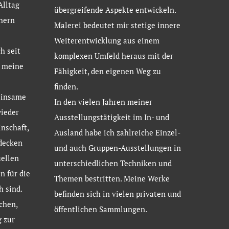
Alltag
übergreifende Aspekte entwickeln.
hern
Malerei bedeutet mir stetige innere
Weiterentwicklung aus einem
h seit
komplexen Umfeld heraus mit der
d meine
Fähigkeit, den eigenen Weg zu
finden.
einsame
In den vielen Jahren meiner
ieder
Ausstellungstätigkeit im In- und
nschaft,
Ausland habe ich zahlreiche Einzel-
tdecken
und auch Gruppen-Ausstellungen in
uellen
unterschiedlichen Techniken und
 für die
Themen bestritten. Meine Werke
h sind.
befinden sich in vielen privaten und
chen,
öffentlichen Sammlungen.
 zur