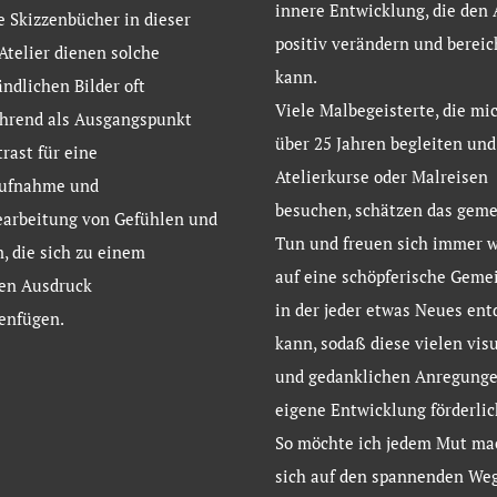
innere Entwicklung, die den 
e Skizzenbücher in dieser
positiv verändern und bereic
 Atelier dienen solche
kann.
ndlichen Bilder oft
Viele Malbegeisterte, die mic
ührend als Ausgangspunkt
über 25 Jahren begleiten un
rast für eine
Atelierkurse oder Malreisen
ufnahme und
besuchen, schätzen das gem
earbeitung von Gefühlen und
Tun und freuen sich immer w
, die sich zu einem
auf eine schöpferische Gemei
ven Ausdruck
in der jeder etwas Neues en
nfügen.
kann, sodaß diese vielen vis
und gedanklichen Anregungen
eigene Entwicklung förderlic
So möchte ich jedem Mut ma
sich auf den spannenden Weg