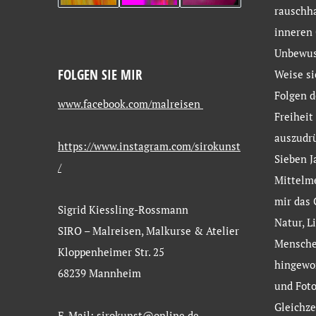
rauschh
inneren 
Unbewus
FOLGEN SIE MIR
Weise si
Folgen d
www.facebook.com/malreisen
Freiheit
auszudr
https://www.instagram.com/sirokunst
Sieben J
/
Mittelm
mir das 
Sigrid Kiessling-Rossmann
Natur, L
SIRO – Malreisen, Malkurse & Atelier
Menschen
Kloppenheimer Str. 25
hingewor
68239 Mannheim
und Foto
Gleichze
E-Mail:
sirokunst@online.de