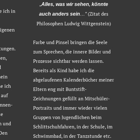
„
Alles, was wir sehen, könnte
e ich in
(Zitat des
auch anders sein
…“
Philosophen Ludwig Wittgenstein)
eigenen
Farbe und Pinsel bringen die Seele
tungen.
zum Sprechen, die innere Bilder und
en,
Prozesse sichtbar werden lassen.
d
Bereits als Kind habe ich die
mein
abgelaufenen Kalenderbücher meiner
e ich
Eltern eng mit Buntstift-
 auf
Zeichnungen gefüllt an Mitschüler-
ennen-
Portraits und immer wieder vielen
se
Gruppen von Jugendlichen beim
n und
Schlittschuhfahren, in der Schule, im
 Den
Schwimmbad, in der Tanzstunde etc.