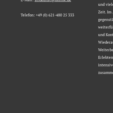
und viel
Zeit. Im
Telefon: +49 (0) 621-480 25 333
gegenstä
weiterf
und Kont
Wiedera
Weiterb
Erlebtem
intensi
zusamme