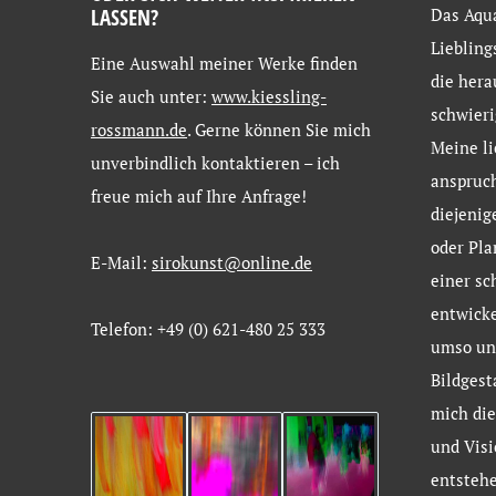
LASSEN?
Das Aqua
Liebling
Eine
Auswahl
meiner
Werke
finden
die hera
Sie
auch
unter:
www.kiessling-
schwieri
rossmann.de
. Gerne
können
Sie
mich
Meine li
unverbindlich
kontaktieren –
ich
anspruch
freue
mich
auf
Ihre
Anfrage!
diejenig
oder Pla
E-Mail:
sirokunst@online.de
einer sc
entwicke
Telefon: +49 (0) 621-480 25 333
umso un
Bildgest
mich die
und Visi
entstehe