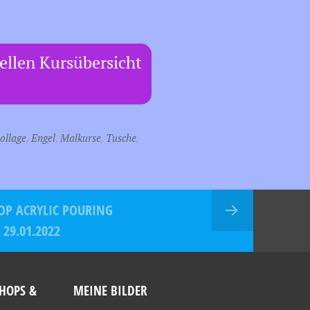
uellen Kursübersicht
ollage
,
Engel
,
Malkurse
,
Tusche
,
P ACRYLIC POURING
29.01.2022
HOPS &
MEINE BILDER