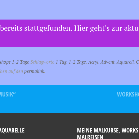
bereits stattgefunden. Hier geht’s zur akt
hops 1-2 Tage
Schlagworte
1 Tag
,
1-2 Tage
,
Acryl
,
Advent
,
Aquarell
,
C
chen auf den
permalink
.
MUSIK“
WORKSHO
AQUARELLE
MEINE MALKURSE, WORKS
MALREISEN