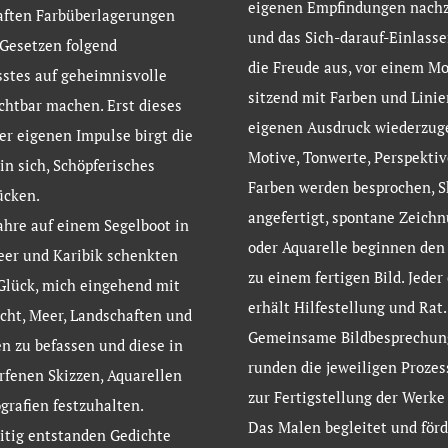
eigenen Empfindungen nach
aften Farbüberlagerungen
und das Sich-darauf-Einlass
Gesetzen folgend
die Freude aus, vor einem Mo
stes auf geheimnisvolle
sitzend mit Farben und Linie
chtbar machen. Erst dieses
eigenen Ausdruck wiederzug
er eigenen Impulse birgt die
Motive, Tonwerte, Perspektiv
 in sich, Schöpferisches
Farben werden besprochen, S
ücken.
angefertigt, spontane Zeich
ahre auf einem Segelboot in
oder Aquarelle beginnen den
eer und Karibik schenkten
zu einem fertigen Bild. Jeder
Glück, mich eingehend mit
erhält Hilfestellung und Rat.
icht, Meer, Landschaften und
Gemeinsame Bildbesprechun
 zu befassen und diese in
runden die jeweiligen Prozes
fenen Skizzen, Aquarellen
zur Fertigstellung der Werke 
grafien festzuhalten.
Das Malen begleitet und förd
itig entstanden Gedichte